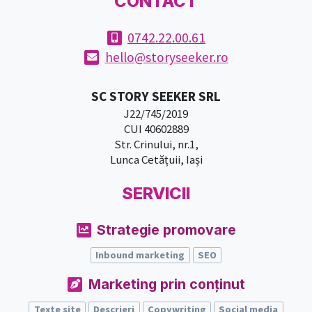
CONTACT
0742.22.00.61
hello@storyseeker.ro
SC STORY SEEKER SRL
J22/745/2019
CUI 40602889
Str. Crinului, nr.1,
Lunca Cetățuii, Iași
SERVICII
Strategie promovare
Inbound marketing
SEO
Marketing prin conținut
Texte site
Descrieri
Copywriting
Social media