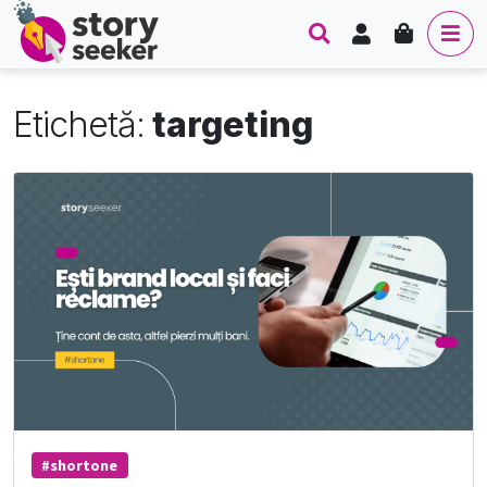
Contul meu
Cart
Search
Men
Etichetă:
targeting
#shortone