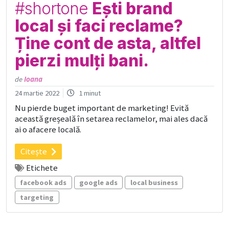
#shortone
Ești brand
local și faci reclame?
Ține cont de asta, altfel
pierzi mulți bani.
de
Ioana
24 martie 2022
1 minut
Nu pierde buget important de marketing! Evită
această greșeală în setarea reclamelor, mai ales dacă
ai o afacere locală.
Citește
Etichete
facebook ads
google ads
local business
targeting