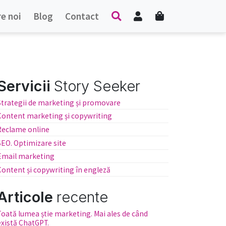
Contul meu
Cart
e noi
Blog
Contact
Search
Servicii
Story Seeker
Strategii de marketing și promovare
Content marketing și copywriting
Reclame online
SEO. Optimizare site
Email marketing
Content și copywriting în engleză
Articole
recente
Toată lumea știe marketing. Mai ales de când
există ChatGPT.