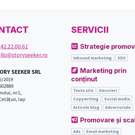
NTACT
SERVICII
Strategie promov
42.22.00.61
llo@storyseeker.ro
Inbound marketing
SEO
Marketing prin
ORY SEEKER SRL
conținut
5/2019
602889
Texte site
Descrieri
nului, nr.1,
etățuii, Iași
Copywriting
Social media
Articole blog
Advertoriale
Promovare și sca
Ads
Email marketing