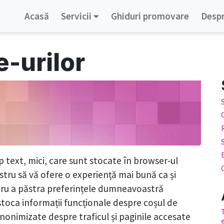
Acasă
Servicii
Ghiduri promovare
Despr
e-urilor
ip text, mici, care sunt stocate în browser‑ul
tru să vă ofere o experiență mai bună ca și
entru a păstra preferințele dumneavoastră
stoca informații funcționale despre coșul de
nonimizate despre traficul și paginile accesate