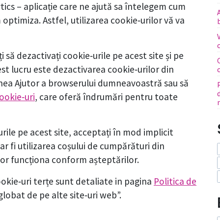
tics – aplicație care ne ajută sa întelegem cum
 optimiza. Astfel, utilizarea cookie‑urilor vă va
i să dezactivați cookie‑urile pe acest site și pe
est lucru este dezactivarea cookie‑urilor din
unea Ajutor a browserului dumneavoastră sau să
ookie‑uri
, care oferă îndrumări pentru toate
urile pe acest site, acceptați în mod implicit
ar fi utilizarea coșului de cumpărături din
or funcționa conform așteptărilor.
ookie‑uri terțe sunt detaliate in pagina
Politica de
globat de pe alte site‑uri web”.