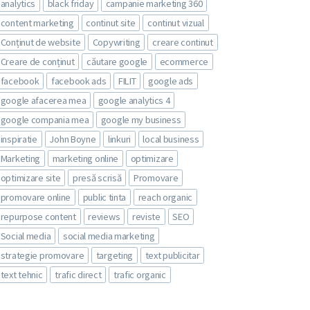
analytics
black friday
campanie marketing 360
content marketing
continut site
continut vizual
Conținut de website
Copywriting
creare continut
Creare de conținut
căutare google
ecommerce
facebook
facebook ads
FILIT
google ads
google afacerea mea
google analytics 4
google compania mea
google my business
inspiratie
John Boyne
linkuri
local business
Marketing
marketing online
optimizare
optimizare site
presă scrisă
Promovare
promovare online
public tinta
reach organic
repurpose content
reviews
reviste
SEO
Social media
social media marketing
strategie promovare
targeting
text publicitar
text tehnic
trafic direct
trafic organic