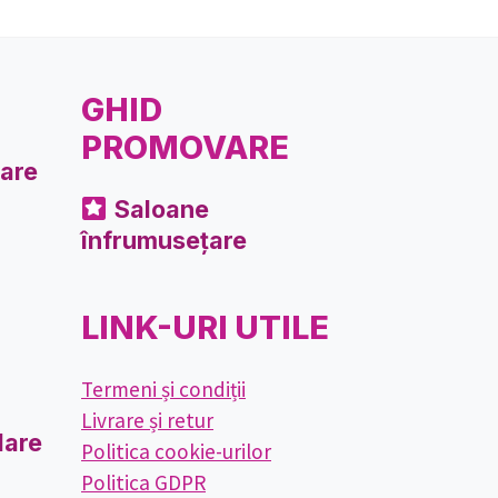
GHID
PROMOVARE
are
Saloane
înfrumusețare
LINK-URI UTILE
Termeni și condiții
Livrare și retur
lare
Politica cookie-urilor
Politica GDPR