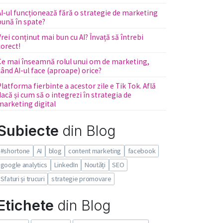
AI-ul funcționează fără o strategie de marketing
bună în spate?
Vrei conținut mai bun cu AI? Învață să întrebi
corect!
Ce mai înseamnă rolul unui om de marketing,
când AI-ul face (aproape) orice?
Platforma fierbinte a acestor zile e Tik Tok. Află
dacă și cum să o integrezi în strategia de
marketing digital
Subiecte
din Blog
#shortone
AI
blog
content marketing
facebook
google analytics
LinkedIn
Noutăți
SEO
Sfaturi și trucuri
strategie promovare
Etichete
din Blog