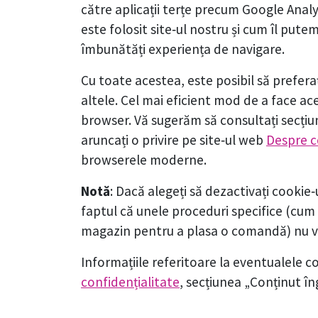
către aplicații terțe precum Google Analy
este folosit site‑ul nostru și cum îl putem
îmbunătăți experiența de navigare.
Cu toate acestea, este posibil să preferaț
altele. Cel mai eficient mod de a face ac
browser. Vă sugerăm să consultați secți
aruncați o privire pe site‑ul web
Despre c
browserele moderne.
Notă
: Dacă alegeți să dezactivați cookie‑
faptul că unele proceduri specifice (cum 
magazin pentru a plasa o comandă) nu v
Informațiile referitoare la eventualele c
confidențialitate
, secțiunea „Conținut în