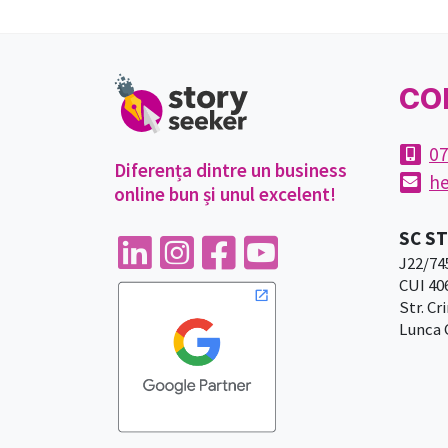
CO
07
Diferența dintre un business
he
online bun și unul excelent!
SC ST
J22/74
CUI 40
Str. Cri
Lunca C