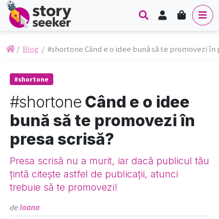
Contul meu
Cart
Search
Men
/
Blog
/
#shortone Când e o idee bună să te promovezi în 
#shortone
#shortone
Când e o idee
bună să te promovezi în
presa scrisă?
Presa scrisă nu a murit, iar dacă publicul tău
țintă citește astfel de publicații, atunci
trebuie să te promovezi!
de
Ioana