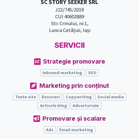
SC STORY SEEKER SRL
J22/745/2019
CUI 40602889
Str. Crinului, nr.1,
Lunca Cetățuii, Iași
SERVICII
Strategie promovare
Inbound marketing
SEO
Marketing prin conținut
Texte site
Descrieri
Copywriting
Social media
Articole blog
Advertoriale
Promovare și scalare
Ads
Email marketing